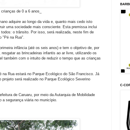
BARB
 crianças de 0 a 6 anos_
ano adquire ao longo da vida e, quanto mais cedo isto
ruir uma sociedade mais consciente. Esta premissa inclui
todos: o trânsito. Por isso, será realizada, neste fim de
do "Pé na Rua".
primeira infância (até os seis anos) e tem o objetivo de, por
resgatar as brincadeiras infantis ao ar livre, utilizando os
l também com o intuito de reduzir o tempo que as crianças
Pé na Rua estará no Parque Ecológico do São Francisco. Já
 projeto será realizado no Parque Ecológico Severino
C-CO
efeitura de Caruaru, por meio da Autarquia de Mobilidade
 a segurança viária no município.