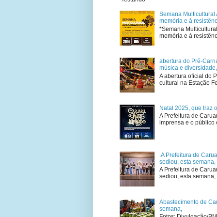
Semana Multicultural
memória e à resistên
*Semana Multicultura
memória e à resistênc
abertura do Pré-Carna
música e diversidade
A abertura oficial do
cultural na Estação Fe
Natal 2025, que traz 
A Prefeitura de Carua
imprensa e o público 
.A Prefeitura de Caru
sediou, esta semana, 
A Prefeitura de Carua
sediou, esta semana, n
Abastecimento de Car
semana,
Fotos: Divulgação/PM