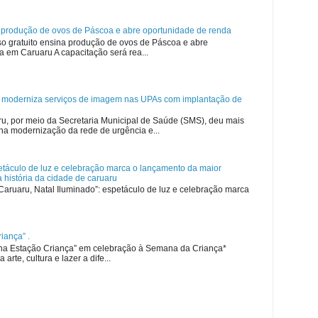
a produção de ovos de Páscoa e abre oportunidade de renda
so gratuito ensina produção de ovos de Páscoa e abre
 em Caruaru A capacitação será rea...
u moderniza serviços de imagem nas UPAs com implantação de
ru, por meio da Secretaria Municipal de Saúde (SMS), deu mais
na modernização da rede de urgência e...
etáculo de luz e celebração marca o lançamento da maior
 história da cidade de caruaru
“Caruaru, Natal Iluminado”: espetáculo de luz e celebração marca
iança” .
na Estação Criança” em celebração à Semana da Criança*
 arte, cultura e lazer a dife...