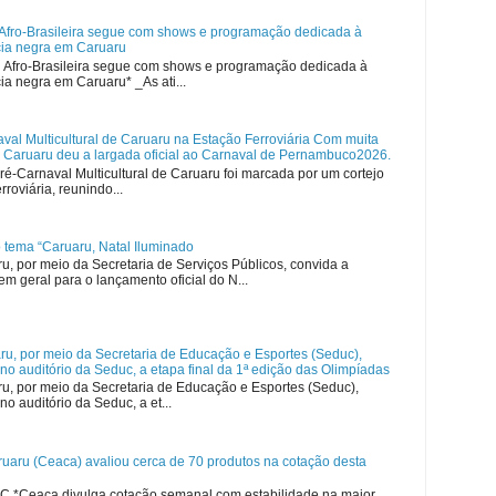
 Afro-Brasileira segue com shows e programação dedicada à
cia negra em Caruaru
l Afro-Brasileira segue com shows e programação dedicada à
ia negra em Caruaru* _As ati...
val Multicultural de Caruaru na Estação Ferroviária Com muita
, Caruaru deu a largada oficial ao Carnaval de Pernambuco2026.
 Pré-Carnaval Multicultural de Caruaru foi marcada por um cortejo
rroviária, reunindo...
o tema “Caruaru, Natal Iluminado
ru, por meio da Secretaria de Serviços Públicos, convida a
em geral para o lançamento oficial do N...
aru, por meio da Secretaria de Educação e Esportes (Seduc),
no auditório da Seduc, a etapa final da 1ª edição das Olimpíadas
ru, por meio da Secretaria de Educação e Esportes (Seduc),
o auditório da Seduc, a et...
uaru (Ceaca) avaliou cerca de 70 produtos na cotação desta
C *Ceaca divulga cotação semanal com estabilidade na maior