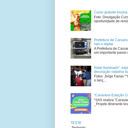
Curso gratuito ensin
Foto: Divulgação Cur
oportunidade de renda
Prefeitura de Caruar
raio-x digital
A Prefeitura de Carua
um importante passo 
Natal Iluminado”: esp
decoração natalina da
Fotos: Jorge Farias *
o lanç...
“Caravana Estação Cr
*SAS realiza “Carava
_Projeto itinerante leva
TESTE
Testando