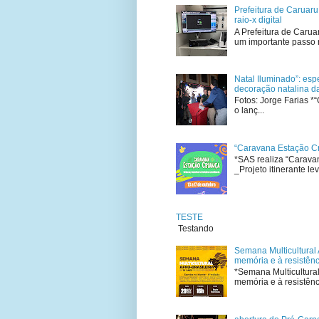
Prefeitura de Caruar
raio-x digital
A Prefeitura de Carua
um importante passo 
Natal Iluminado”: esp
decoração natalina da
Fotos: Jorge Farias *
o lanç...
“Caravana Estação Cr
*SAS realiza “Carava
_Projeto itinerante leva
TESTE
Testando
Semana Multicultural
memória e à resistên
*Semana Multicultura
memória e à resistênc