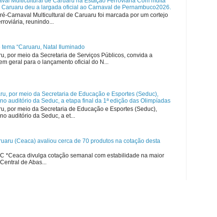
val Multicultural de Caruaru na Estação Ferroviária Com muita
, Caruaru deu a largada oficial ao Carnaval de Pernambuco2026.
 Pré-Carnaval Multicultural de Caruaru foi marcada por um cortejo
rroviária, reunindo...
o tema “Caruaru, Natal Iluminado
ru, por meio da Secretaria de Serviços Públicos, convida a
em geral para o lançamento oficial do N...
aru, por meio da Secretaria de Educação e Esportes (Seduc),
no auditório da Seduc, a etapa final da 1ª edição das Olimpíadas
ru, por meio da Secretaria de Educação e Esportes (Seduc),
o auditório da Seduc, a et...
uaru (Ceaca) avaliou cerca de 70 produtos na cotação desta
C *Ceaca divulga cotação semanal com estabilidade na maior
Central de Abas...