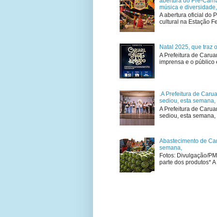
abertura do Pré-Carna
música e diversidade
A abertura oficial do
cultural na Estação Fe
Natal 2025, que traz 
A Prefeitura de Carua
imprensa e o público 
.A Prefeitura de Caru
sediou, esta semana, 
A Prefeitura de Carua
sediou, esta semana, n
Abastecimento de Car
semana,
Fotos: Divulgação/PM
parte dos produtos* A 