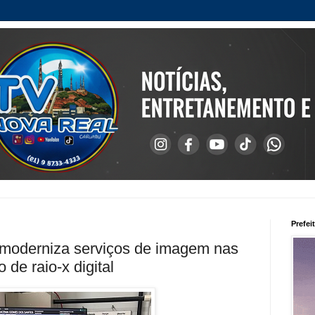
Prefei
 moderniza serviços de imagem nas
de raio-x digital