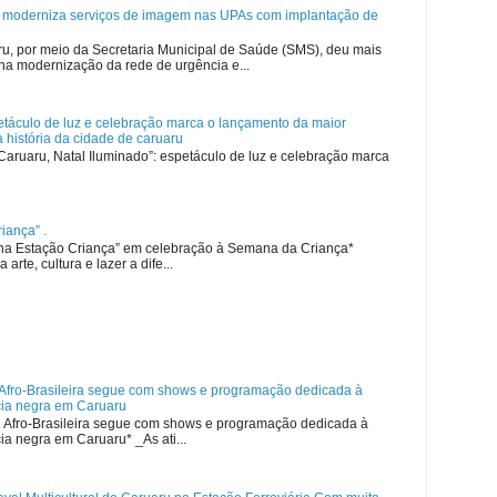
u moderniza serviços de imagem nas UPAs com implantação de
ru, por meio da Secretaria Municipal de Saúde (SMS), deu mais
na modernização da rede de urgência e...
etáculo de luz e celebração marca o lançamento da maior
 história da cidade de caruaru
“Caruaru, Natal Iluminado”: espetáculo de luz e celebração marca
iança” .
na Estação Criança” em celebração à Semana da Criança*
 arte, cultura e lazer a dife...
 Afro-Brasileira segue com shows e programação dedicada à
cia negra em Caruaru
l Afro-Brasileira segue com shows e programação dedicada à
ia negra em Caruaru* _As ati...